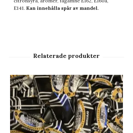
citronsyra, aromer, fägämne E162, E160a,
E141.
Kan innehålla spår av mandel.