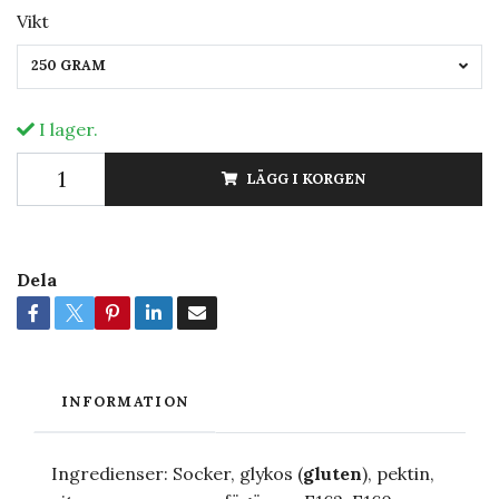
Vikt
250 GRAM
I lager.
LÄGG I KORGEN
Dela
INFORMATION
Ingredienser: Socker, glykos (
g
luten
), pektin,