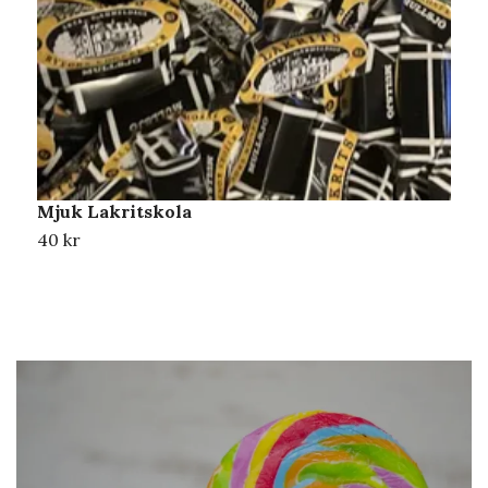
Mjuk Lakritskola
G
40 kr
5