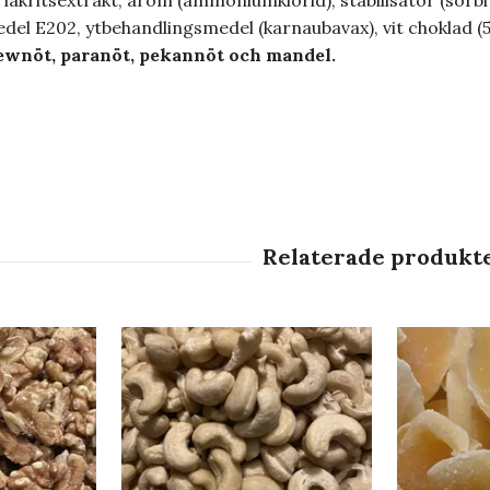
 lakritsextrakt, arom (ammoniumklorid), stabilisator (sorbit
del E202, ytbehandlingsmedel (karnaubavax), vit choklad 
ewnöt,
paranöt, pekannöt och mandel.