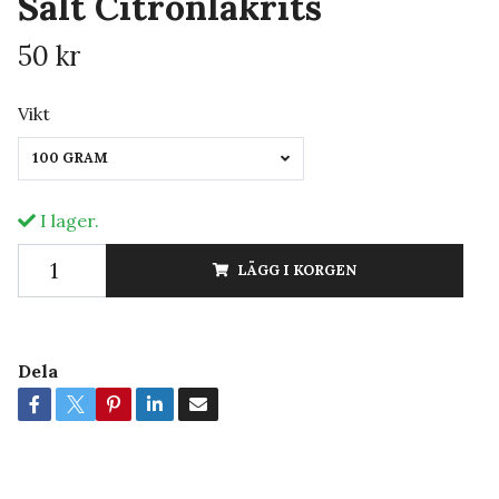
Salt Citronlakrits
50 kr
Vikt
100 GRAM
I lager.
LÄGG I KORGEN
Dela