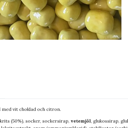
 med vit choklad och citron.
krits (50%), socker, sockersirap,
vetemjöl
, glukossirap, gl