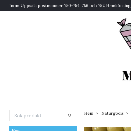
Inom Uppsala postnummer 750-754, 756 och 757. Hemkörning 
Hem
Naturgodis
Hem