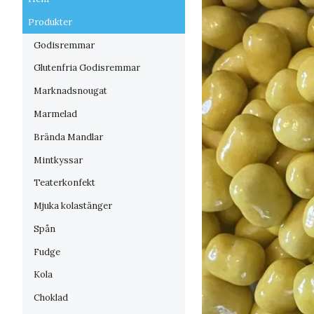
Produkter
Godisremmar
Glutenfria Godisremmar
Marknadsnougat
Marmelad
Brända Mandlar
Mintkyssar
Teaterkonfekt
Mjuka kolastänger
Spån
Fudge
Kola
Choklad