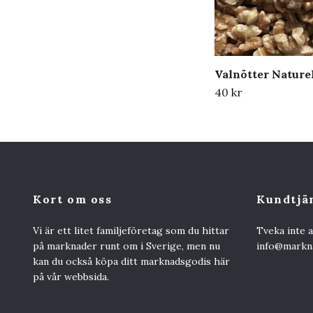
Valnötter Nature
40 kr
Kort om oss
Kundtjä
Vi är ett litet familjeföretag som du hittar
Tveka inte 
på marknader runt om i Sverige, men nu
info@markna
kan du också köpa ditt marknadsgodis här
på vår webbsida.