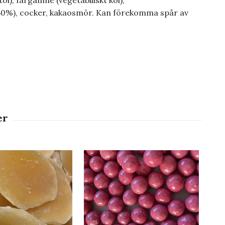
ol), färgämne (vegetabiliskt kol),
(50%), cocker, kakaosmör. Kan förekomma spår av