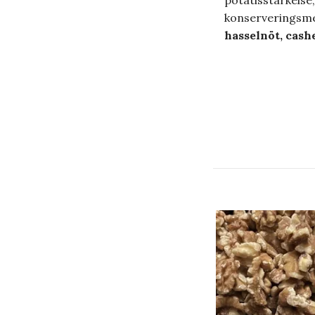
potatisstärkelse,
konserveringsme
hasselnöt, cash