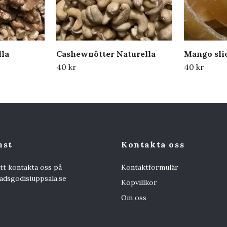
lla
Cashewnötter Naturella
Mango sli
40 kr
40 kr
nst
Kontakta oss
att kontakta oss på
Kontaktformulär
dsgodisiuppsala.se
Köpvillkor
Om oss