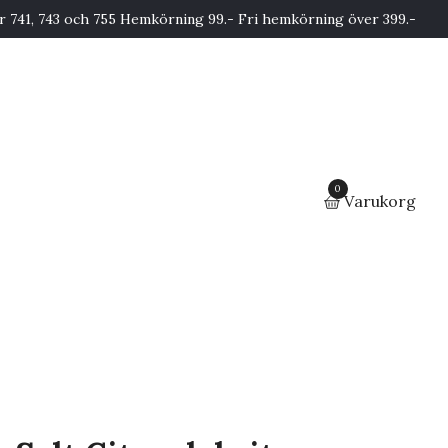
741, 743 och 755 Hemkörning 99.- Fri hemkörning över 399.-
0
Varukorg