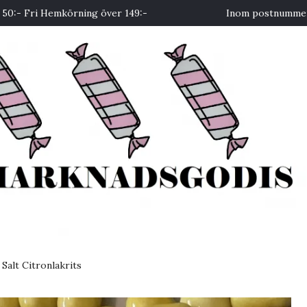
50:- Fri Hemkörning över 149:-
Inom postnummer 
Salt Citronlakrits