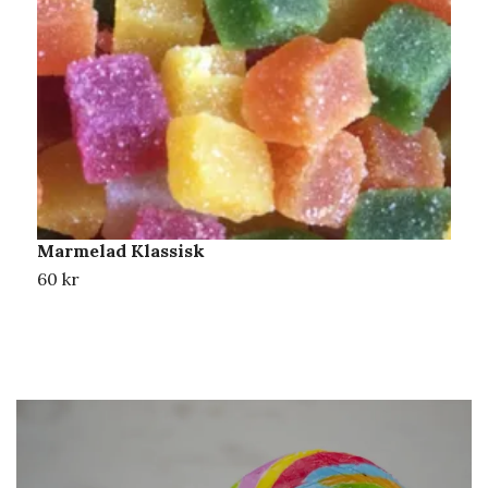
Marmelad Klassisk
H
60 kr
6