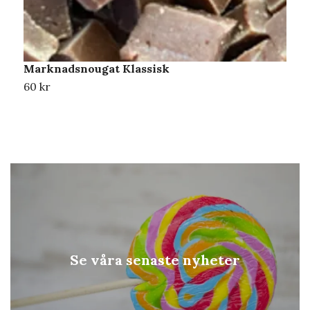
Marknadsnougat Klassisk
M
60 kr
6
Se våra senaste nyheter