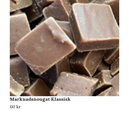
Marknadsnougat Klassisk
M
60 kr
6