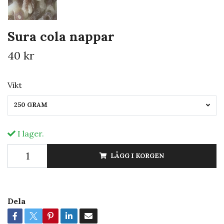
Sura cola nappar
40 kr
Vikt
250 GRAM
I lager.
LÄGG I KORGEN
Dela