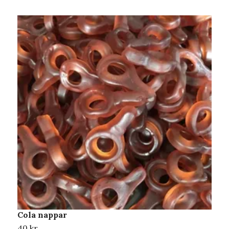
Cola nappar
F
40 kr
4