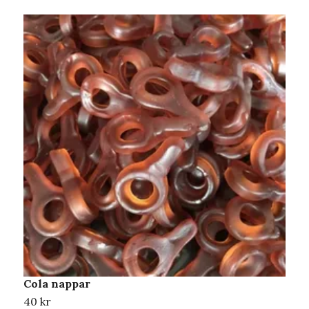
Cola nappar
F
40 kr
4