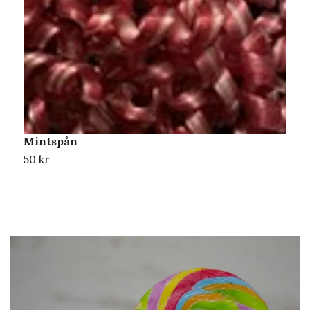
Mintspån
C
50 kr
2