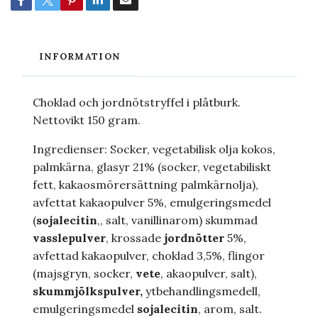
INFORMATION
Choklad och jordnötstryffel i plåtburk.
Nettovikt 150 gram.
Ingredienser: Socker, vegetabilisk olja kokos,
palmkärna, glasyr 21% (socker, vegetabiliskt
fett, kakaosmörersättning palmkärnolja),
avfettat kakaopulver 5%, emulgeringsmedel
(
sojalecitin
,, salt, vanillinarom) skummad
vasslepulver
, krossade
jordnötter
5%,
avfettad kakaopulver, choklad 3,5%, flingor
(majsgryn, socker,
vete
, akaopulver, salt),
skummjölkspulver,
ytbehandlingsmedell,
emulgeringsmedel
sojalecitin
, arom, salt.