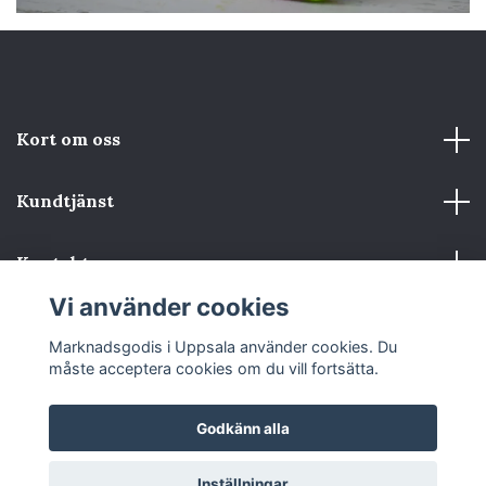
Kort om oss
Kundtjänst
Kontakta oss
Vi använder cookies
Sociala medier
Marknadsgodis i Uppsala använder cookies. Du
måste acceptera cookies om du vill fortsätta.
Godkänn alla
© 2026 Marknadsgodis i Uppsala
Inställningar