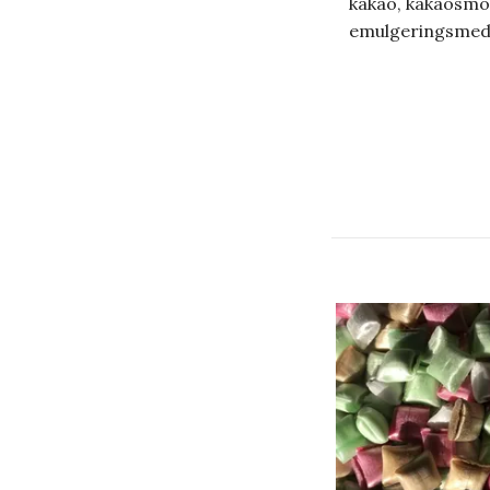
kakao, kakaosmör
emulgeringsmed