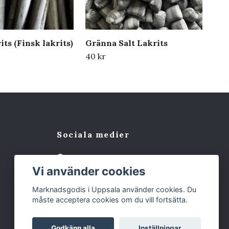
its (Finsk lakrits)
Gränna Salt Lakrits
Grä
40 kr
50 
Sociala medier
Facebook
Vi använder cookies
Marknadsgodis i Uppsala använder cookies. Du
måste acceptera cookies om du vill fortsätta.
Godkänn alla
Inställningar