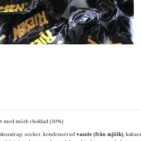
kt med mörk choklad (30%)
ukossirap, socker, kondenserad
vassle (från mjölk)
, kaka