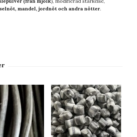
slepulver (från mjölk
), modifierad stärkelse,
selnöt, mandel, jordnöt och andra nötter
.