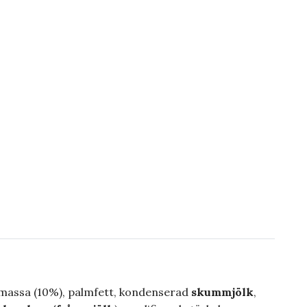
omassa (10%), palmfett, kondenserad
skummjölk
,