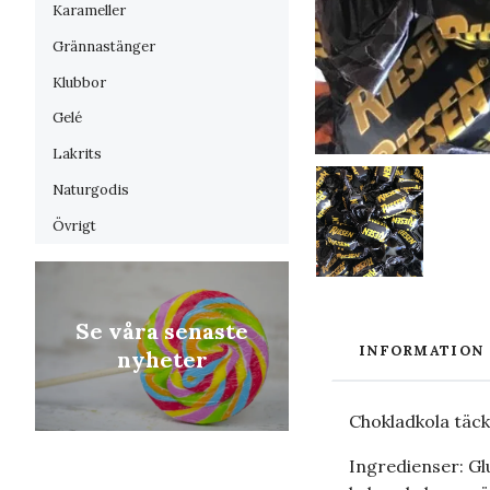
Karameller
Grännastänger
Klubbor
Gelé
Lakrits
Naturgodis
Övrigt
Se våra senaste
INFORMATION
nyheter
Chokladkola täc
Ingredienser: Gl