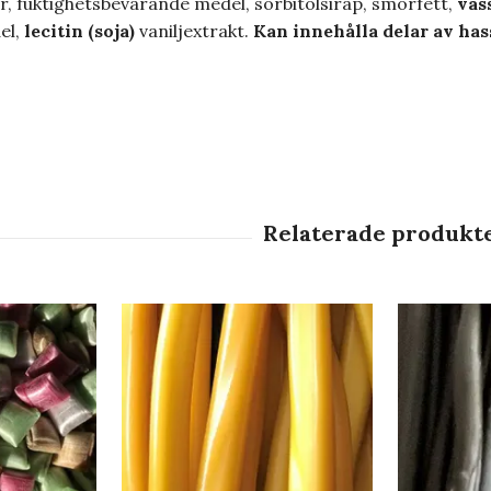
, fuktighetsbevarande medel, sorbitolsirap, smörfett,
vas
el,
lecitin (soja)
vaniljextrakt.
Kan innehålla delar av has