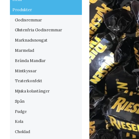
Produkter
Godisremmar
Glutenfria Godisremmar
Marknadsnougat
Marmelad
Brända Mandlar
Mintkyssar
Teaterkonfekt
Mjuka kolastänger
Spån
Fudge
Kola
Choklad