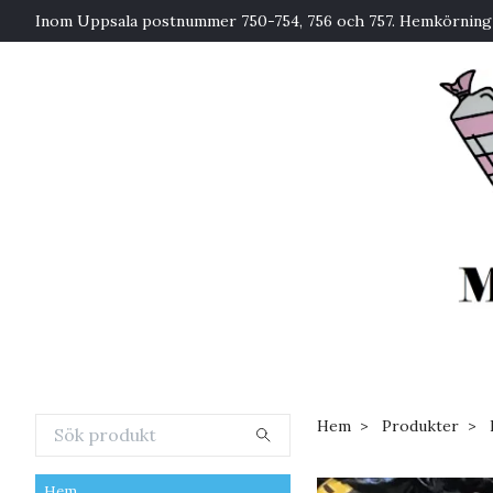
Inom Uppsala postnummer 750-754, 756 och 757. Hemkörning 
Hem
Produkter
Hem