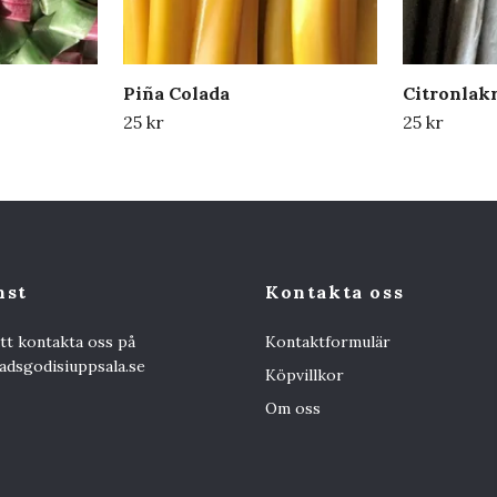
Piña Colada
Citronlakr
25 kr
25 kr
nst
Kontakta oss
att kontakta oss på
Kontaktformulär
dsgodisiuppsala.se
Köpvillkor
Om oss