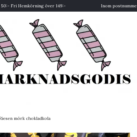
50:- Fri Hemkörning över 149:-
Inom postnummer 
Riesen mörk chokladkola