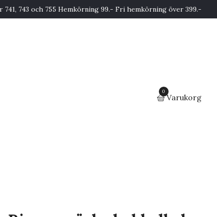
741, 743 och 755 Hemkörning 99.- Fri hemkörning över 399.-
0
Varukorg