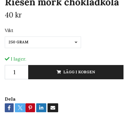
Riesen mörk chokladkola
40 kr
Vikt
250 GRAM
I lager.
LÄGG I KORGEN
Dela