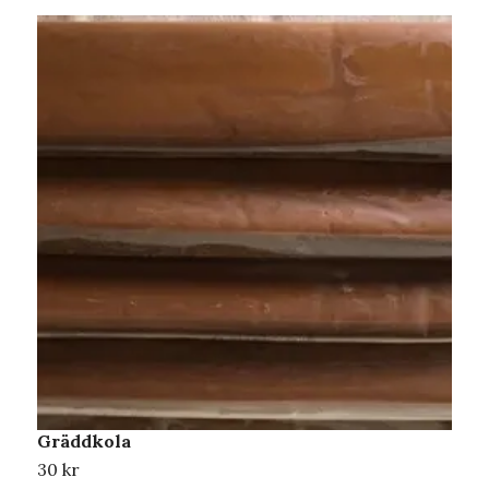
Gräddkola
N
30 kr
3