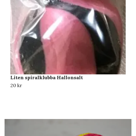
Liten spiralklubba Hallonsalt
L
20 kr
2