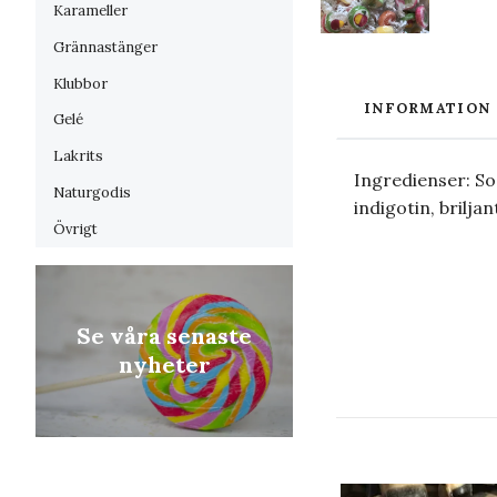
Karameller
Grännastänger
Klubbor
INFORMATION
Gelé
Lakrits
Ingredienser: So
Naturgodis
indigotin, briljan
Övrigt
Se våra senaste
nyheter