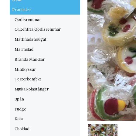
Produkter
Godisremmar
Glutenfria Godisremmar
Marknadsnougat
Marmelad
Brända Mandlar
Mintkyssar
Teaterkonfekt
Mjuka kolastänger
Spån
Fudge
Kola
Choklad