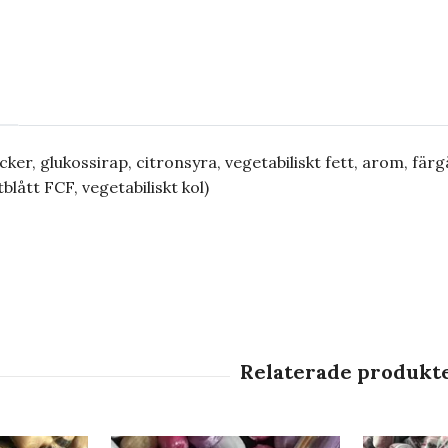
cker, glukossirap, citronsyra, vegetabiliskt fett, arom, fä
tblått FCF, vegetabiliskt kol)