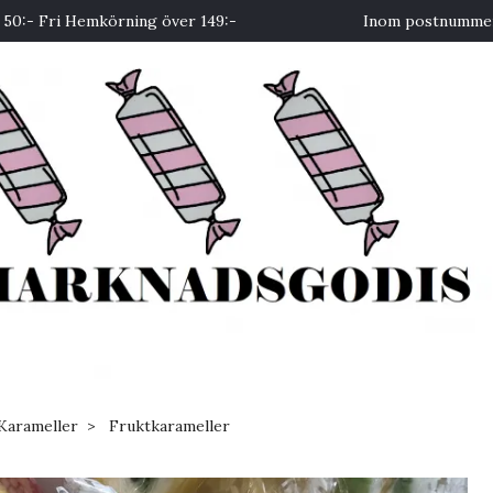
50:- Fri Hemkörning över 149:-
Inom postnummer 
Karameller
Fruktkarameller