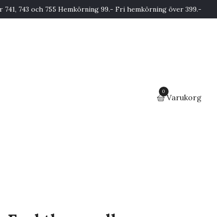
741, 743 och 755 Hemkörning 99.- Fri hemkörning över 399.-
0
Varukorg