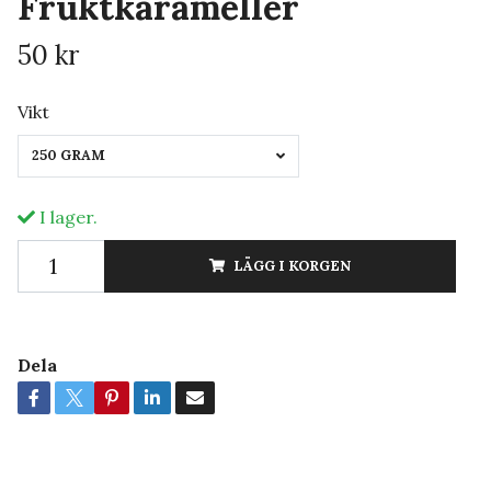
Fruktkarameller
50 kr
Vikt
250 GRAM
I lager.
LÄGG I KORGEN
Dela