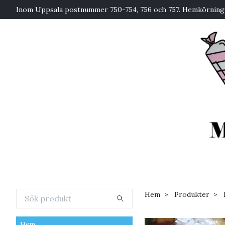
Inom Uppsala postnummer 750-754, 756 och 757. Hemkörning 
Hem
Produkter
Hem