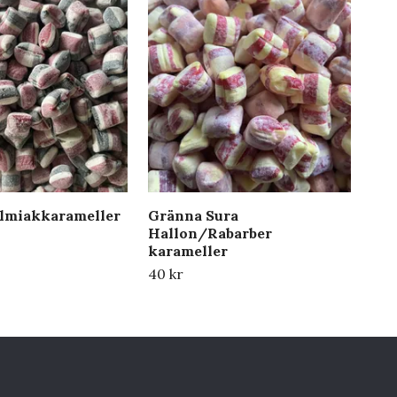
lmiakkarameller
Gränna Sura
Sal
Hallon/Rabarber
50 
karameller
40 kr