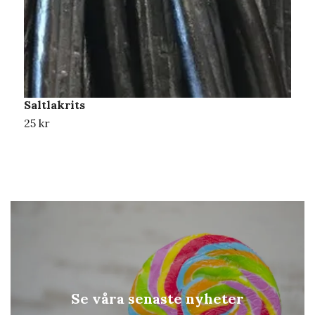
Saltlakrits
S
25 kr
2
Se våra senaste nyheter