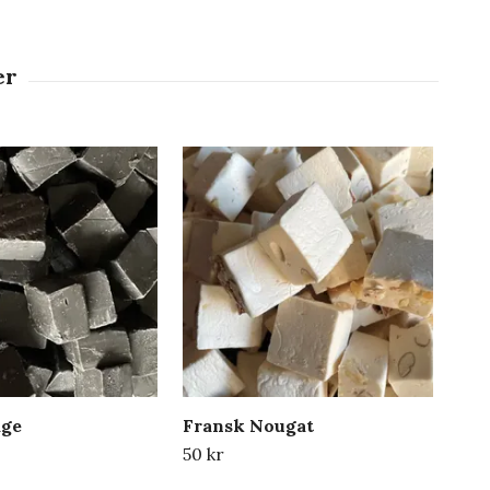
dge
Fransk Nougat
Van
50 kr
50 