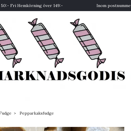
50:- Fri Hemkörning över 149:-
Inom postnummer 
Fudge
Pepparkaksfudge