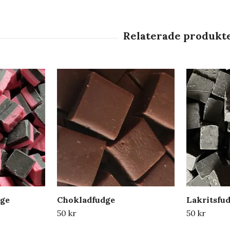
dge
Chokladfudge
Lakritsfu
50 kr
50 kr