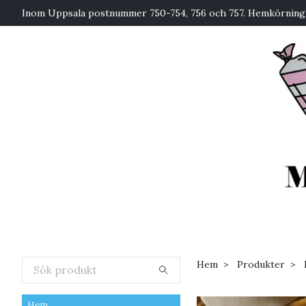
Inom Uppsala postnummer 750-754, 756 och 757. Hemkörning 
Hem
Produkter
Hem