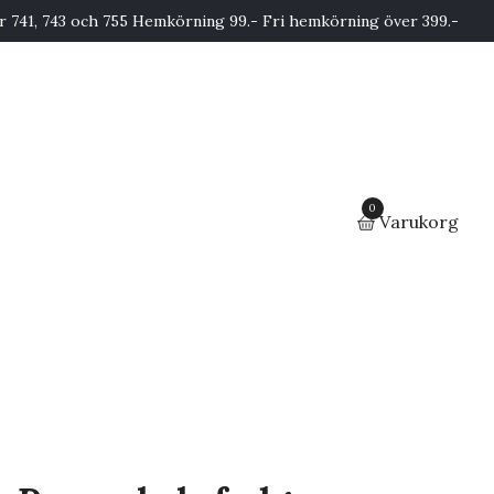
741, 743 och 755 Hemkörning 99.- Fri hemkörning över 399.-
0
Varukorg