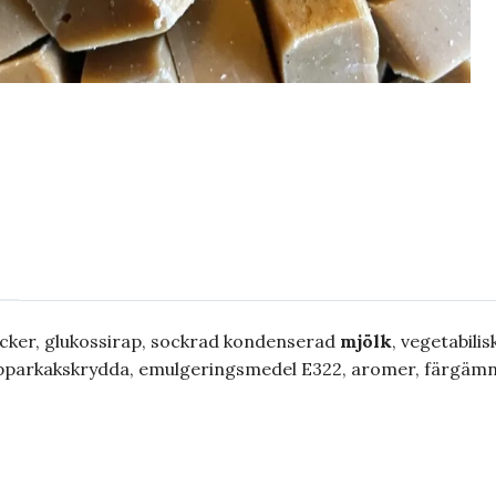
cker, glukossirap, sockrad kondenserad
mjölk
, vegetabili
pepparkakskrydda, emulgeringsmedel E322, aromer, färgäm