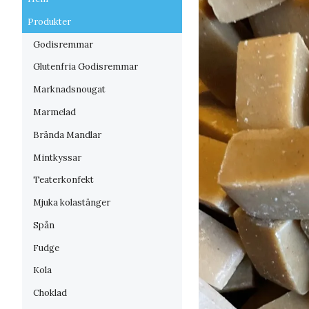
Produkter
Godisremmar
Glutenfria Godisremmar
Marknadsnougat
Marmelad
Brända Mandlar
Mintkyssar
Teaterkonfekt
Mjuka kolastänger
Spån
Fudge
Kola
Choklad