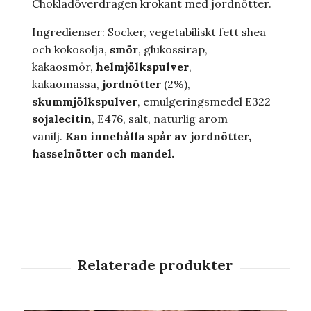
Chokladöverdragen krokant med jordnötter.
Ingredienser: Socker, vegetabiliskt fett shea
och kokosolja,
smör
, glukossirap,
kakaosmör,
helmjölkspulver
,
kakaomassa,
jordnötter
(2%),
skummjölkspulver
, emulgeringsmedel E322
sojalecitin
, E476, salt, naturlig arom
vanilj.
Kan innehålla spår av jordnötter,
hasselnötter och mandel.