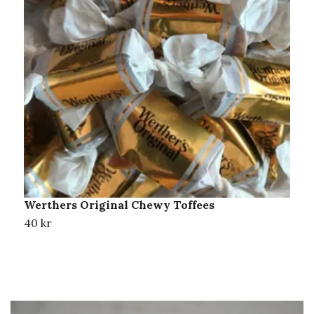
Werthers Original Chewy Toffees
R
40 kr
4