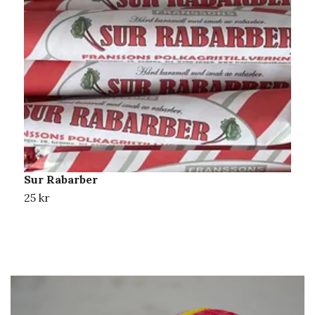
Sur Rabarber
C
25 kr
2